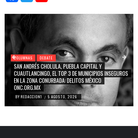
COLUMNAS
DEBATE
GRACE PALOMARES, NAY SALVATORI, SERGIO MA
S INSEGUROS
CARMEN SALINAS “LA CORCHOLATA”, CUAUHT
BLANCO, SILVIA PINAL: LA TRIVIALIZACIÓN Y
RIDICULIZACIÓN DE LA REPRESENTACIÓN CIUDA
BY
REDACCION1
4 AGOSTO, 2026
/