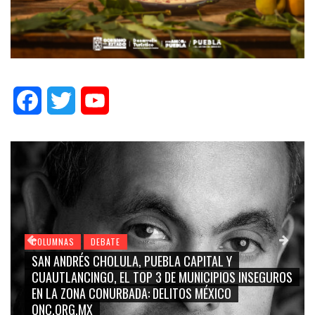
Facebook
Twitter
YouTube
COLUMNAS
DEBATE
GRACE PALOMARES, NAY SALVATORI, SERGIO MAYER,
ROS
CARMEN SALINAS “LA CORCHOLATA”, CUAUHTÉMOC
BLANCO, SILVIA PINAL: LA TRIVIALIZACIÓN Y
RIDICULIZACIÓN DE LA REPRESENTACIÓN CIUDADANA