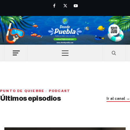
Skip
Facebook
Twitter
Youtube
to
content
Primary
Menu
PAN y MC se beneficiarían con una alianza, señaló Gerardo
PUNTO DE QUIEBRE · PODCAST
Iniciativa de infancia trans se votará en el actual
Leal
Últimos episodios
Ir al canal →
Congreso, señaló Gaby Chumacero
hace 1 semana
Trump e Infantino Un Mundial cubierto de sospecha
hace 2 semanas
hace 1 mes
01
02
28:28
03
41:16
33:09