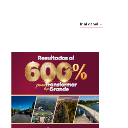
Trump e Infantino Un Mundial cubierto de
sospecha
Ir al canal →
hace 4 semanas
03
33:09