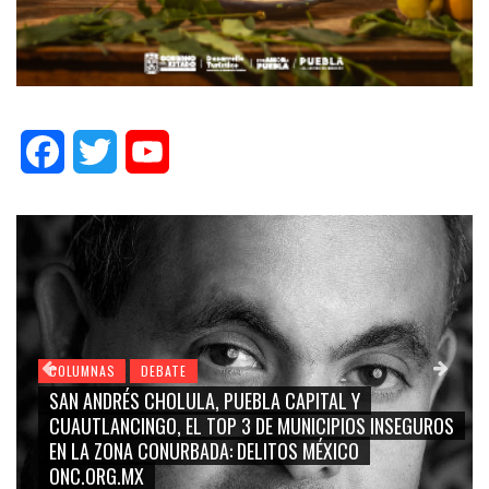
Facebook
Twitter
YouTube
COLUMNAS
DEBATE
 Y
GRACE PALOMARES, NAY SALVATORI, SERGIO 
IOS INSEGUROS
CARMEN SALINAS “LA CORCHOLATA”, CUAU
CO
BLANCO, SILVIA PINAL: LA TRIVIALIZACIÓN Y
RIDICULIZACIÓN DE LA REPRESENTACIÓN CIU