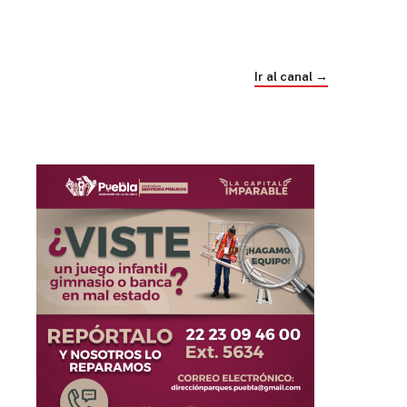
Trump e Infantino Un Mundial cubierto de
sospecha
Ir al canal →
hace 4 semanas
03
33:09