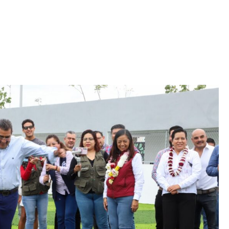
Iniciativa de infancia trans se votará en el
actual Congreso, señaló Gaby Chumacero
hace 2 semanas
02
41:16