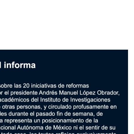
Iniciativa de infancia trans se votará en el
actual Congreso, señaló Gaby Chumacero
hace 2 semanas
02
41:16