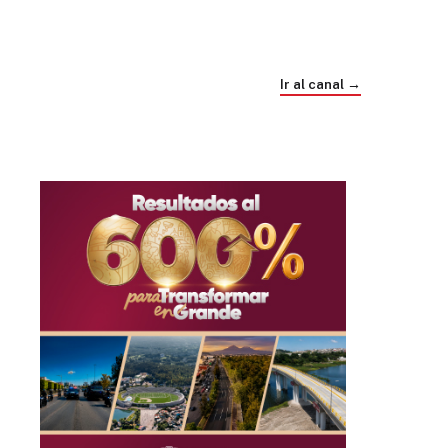
Trump e Infantino Un Mundial cubierto de
sospecha
Ir al canal →
hace 1 mes
03
33:09