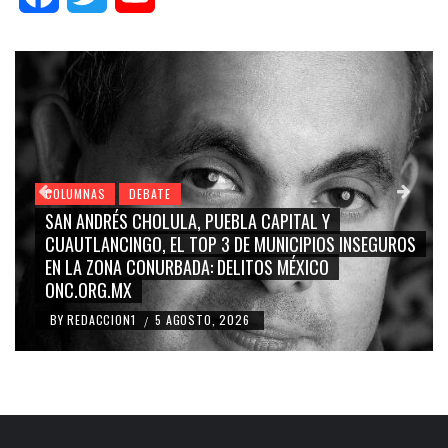
COLUMNAS
DEBATE
GRACE PALOMARES, NAY SALVATORI, SERGIO MAYER,
ROS
CARMEN SALINAS “LA CORCHOLATA”, CUAUHTÉMOC
BLANCO, SILVIA PINAL: LA TRIVIALIZACIÓN Y
RIDICULIZACIÓN DE LA REPRESENTACIÓN CIUDADANA
BY
REDACCION1
4 AGOSTO, 2026
/