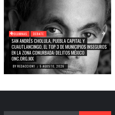
COLUMNAS
DEBATE
GRACE PALOMARES, NAY SALVATORI, SERGIO MAYER,
CARMEN SALINAS “LA CORCHOLATA”, CUAUHTÉMOC
BLANCO, SILVIA PINAL: LA TRIVIALIZACIÓN Y
RIDICULIZACIÓN DE LA REPRESENTACIÓN CIUDADANA
BY
REDACCION1
4 AGOSTO, 2026
/
Buscar: