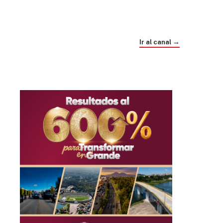
Trump e Infantino Un Mundial cubierto de
sospecha
Ir al canal →
hace 4 semanas
03
33:09