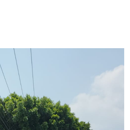
Iniciativa de infancia trans se votará en el
actual Congreso, señaló Gaby Chumacero
hace 2 semanas
02
41:16