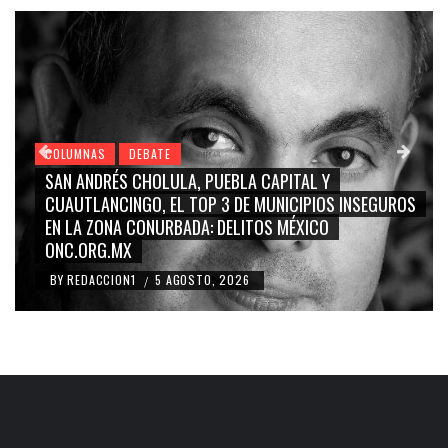
COLUMNAS
DEBATE
GRACE PALOMARES, NAY SALVATORI, SERGIO MAYER,
CARMEN SALINAS “LA CORCHOLATA”, CUAUHTÉMOC
BLANCO, SILVIA PINAL: LA TRIVIALIZACIÓN Y
RIDICULIZACIÓN DE LA REPRESENTACIÓN CIUDADANA
BY
REDACCION1
4 AGOSTO, 2026
/