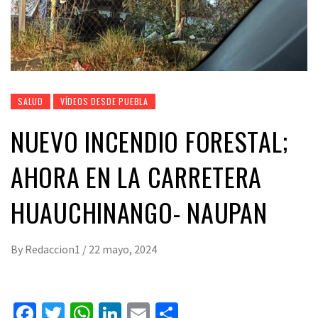
SALUD
VÍDEOS DESDE PUEBLA
NUEVO INCENDIO FORESTAL;
AHORA EN LA CARRETERA
HUAUCHINANGO- NAUPAN
By
Redaccion1
/
22 mayo, 2024
Facebook
Twitter
WhatsApp
LinkedIn
Email
Compartir