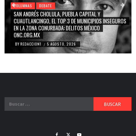
COLUMNAS
DEBATE
GRACE PALOMARES, NAY SALVATORI, SERGIO MAYER,
CARMEN SALINAS “LA CORCHOLATA”, CUAUHTÉMOC
BLANCO, SILVIA PINAL: LA TRIVIALIZACIÓN Y
RIDICULIZACIÓN DE LA REPRESENTACIÓN CIUDADANA
BY
REDACCION1
4 AGOSTO, 2026
/
Buscar:
Facebook
Twitter
Youtube