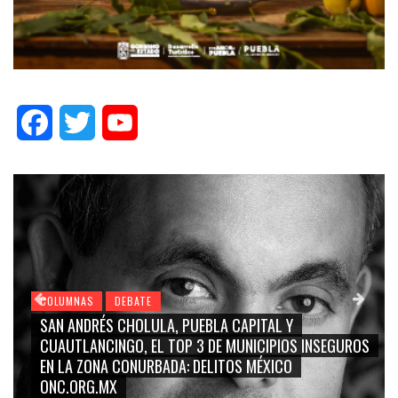
Facebook
Twitter
YouTube
COLUMNAS
DEBATE
UEBLA CAPITAL Y
GRACE PALOMARES, NAY SALV
 3 DE MUNICIPIOS INSEGUROS
CARMEN SALINAS “LA CORC
 DELITOS MÉXICO
BLANCO, SILVIA PINAL: LA TR
RIDICULIZACIÓN DE LA REPR