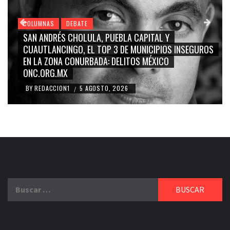
COLUMNAS
DEBATE
GRACE PALOMARES, NAY SALVATORI, SERGIO MAYER,
S
CARMEN SALINAS “LA CORCHOLATA”, CUAUHTÉMOC
BLANCO, SILVIA PINAL: LA TRIVIALIZACIÓN Y
RIDICULIZACIÓN DE LA REPRESENTACIÓN CIUDADANA
BY
REDACCION1
4 AGOSTO, 2026
/
Buscar: