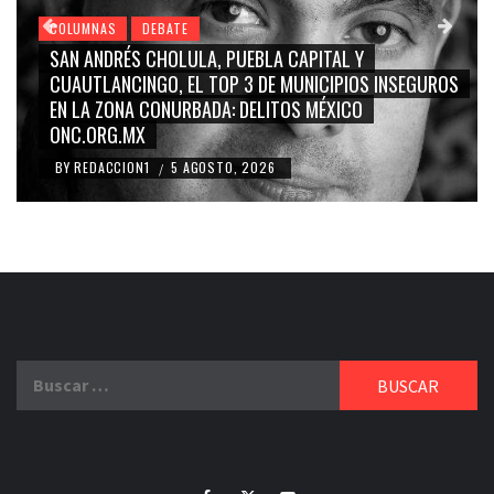
COLUMNAS
DEBATE
GRACE PALOMARES, NAY SALVATORI, SERGIO MAYER,
CARMEN SALINAS “LA CORCHOLATA”, CUAUHTÉMOC
BLANCO, SILVIA PINAL: LA TRIVIALIZACIÓN Y
RIDICULIZACIÓN DE LA REPRESENTACIÓN CIUDADANA
BY
REDACCION1
4 AGOSTO, 2026
/
Buscar: