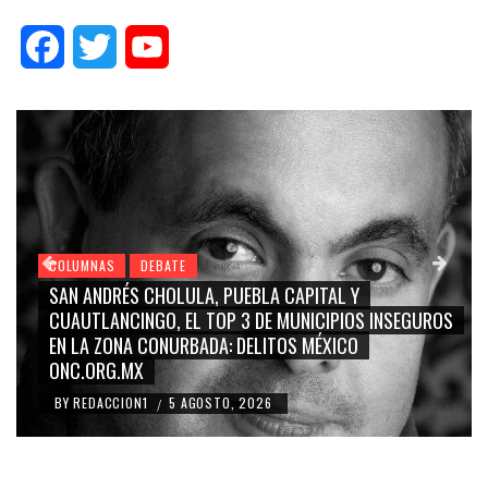
Facebook
Twitter
YouTube
COLUMNAS
DEBATE
GRACE PALOMARES, NAY SALVATORI, SERGIO MAYER,
CARMEN SALINAS “LA CORCHOLATA”, CUAUHTÉMOC
BLANCO, SILVIA PINAL: LA TRIVIALIZACIÓN Y
RIDICULIZACIÓN DE LA REPRESENTACIÓN CIUDADANA
BY
REDACCION1
4 AGOSTO, 2026
/