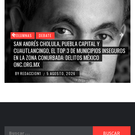
COLUMNAS
DEBATE
GRACE PALOMARES, NAY SALVATORI, SERGIO MAYER,
CARMEN SALINAS “LA CORCHOLATA”, CUAUHTÉMOC
BLANCO, SILVIA PINAL: LA TRIVIALIZACIÓN Y
RIDICULIZACIÓN DE LA REPRESENTACIÓN CIUDADANA
BY
REDACCION1
4 AGOSTO, 2026
/
Buscar: