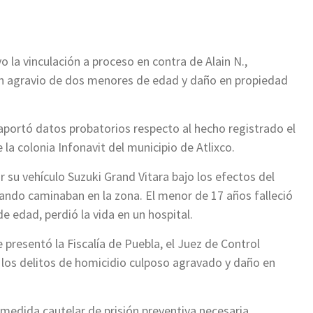
o la vinculación a proceso en contra de Alain N.,
en agravio de dos menores de edad y daño en propiedad
 aportó datos probatorios respecto al hecho registrado el
 la colonia Infonavit del municipio de Atlixco.
r su vehículo Suzuki Grand Vitara bajo los efectos del
uando caminaban en la zona. El menor de 17 años falleció
de edad, perdió la vida en un hospital.
e presentó la Fiscalía de Puebla, el Juez de Control
 los delitos de homicidio culposo agravado y daño en
medida cautelar de prisión preventiva necesaria.