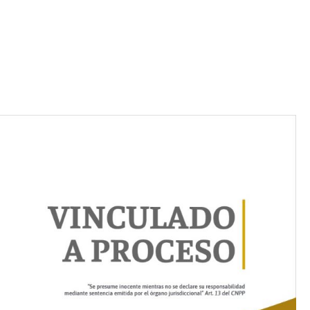
Iniciativa de infancia trans se votará en el
actual Congreso, señaló Gaby Chumacero
hace 2 semanas
02
41:16