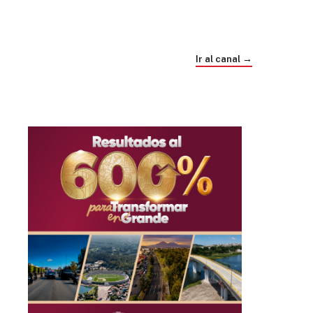
Trump e Infantino Un Mundial cubierto de
sospecha
Ir al canal →
hace 4 semanas
03
33:09