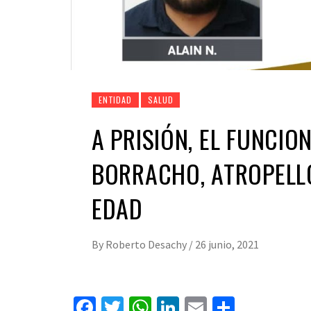
ENTIDAD
SALUD
A PRISIÓN, EL FUNCION
BORRACHO, ATROPELL
EDAD
By
Roberto Desachy
/
26 junio, 2021
Facebook
Twitter
WhatsApp
LinkedIn
Email
Compart