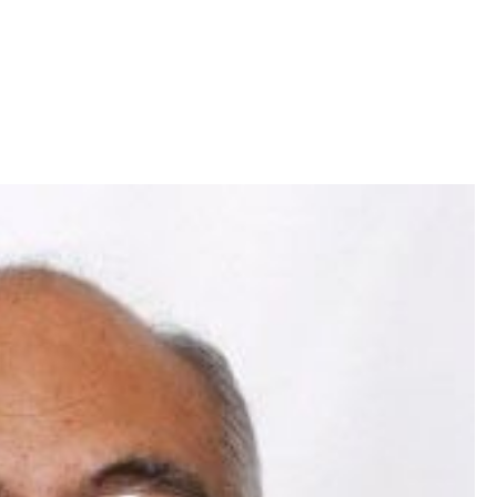
Iniciativa de infancia trans se votará en el
actual Congreso, señaló Gaby Chumacero
hace 2 semanas
02
41:16