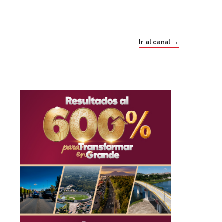
Trump e Infantino Un Mundial cubierto de
sospecha
Ir al canal →
hace 4 semanas
03
33:09