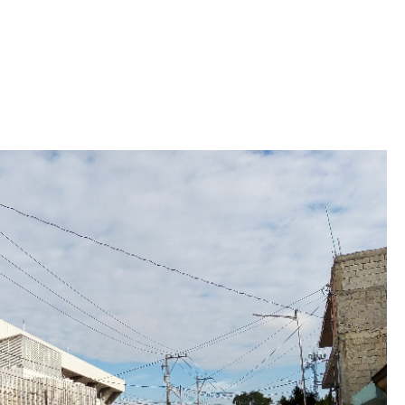
Iniciativa de infancia trans se votará en el
actual Congreso, señaló Gaby Chumacero
hace 2 semanas
02
41:16