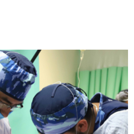
Iniciativa de infancia trans se votará en el
actual Congreso, señaló Gaby Chumacero
hace 2 semanas
02
41:16