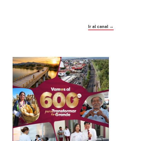
Trump e Infantino Un Mundial cubierto de
sospecha
Ir al canal →
hace 4 semanas
03
33:09