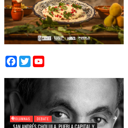
Facebook
Twitter
YouTube
LUMNAS
DEBATE
COLUMN
N ANDRÉS CHOLULA, PUEBLA CAPITAL Y
GRACE 