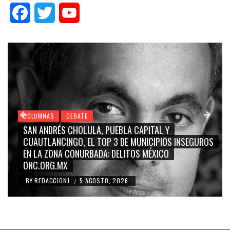
Facebook
Twitter
YouTube
COLUMNAS
DEBATE
GRACE PALOMARES, NAY SALVATORI, SERGIO MAYER,
CARMEN SALINAS “LA CORCHOLATA”, CUAUHTÉMOC
BLANCO, SILVIA PINAL: LA TRIVIALIZACIÓN Y
RIDICULIZACIÓN DE LA REPRESENTACIÓN CIUDADANA
BY
REDACCION1
4 AGOSTO, 2026
/