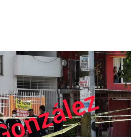
Iniciativa de infancia trans se votará en el
actual Congreso, señaló Gaby Chumacero
hace 2 semanas
02
41:16