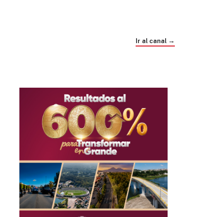
Trump e Infantino Un Mundial cubierto de
sospecha
Ir al canal →
hace 1 mes
03
33:09