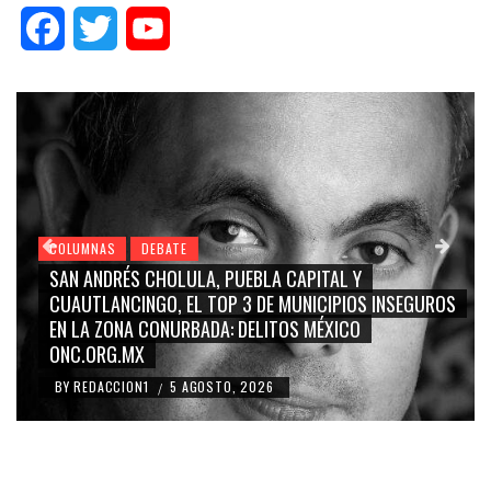
Facebook
Twitter
YouTube
COLUMNAS
DEBATE
GRACE PALOMARES, NAY SALVATORI, SERGIO MAYER,
CARMEN SALINAS “LA CORCHOLATA”, CUAUHTÉMOC
BLANCO, SILVIA PINAL: LA TRIVIALIZACIÓN Y
RIDICULIZACIÓN DE LA REPRESENTACIÓN CIUDADANA
BY
REDACCION1
4 AGOSTO, 2026
/