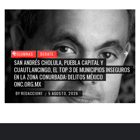
COLUMNAS
DEBATE
GRACE PALOMARES, NAY SALVATORI, SERGIO MAYER,
CARMEN SALINAS “LA CORCHOLATA”, CUAUHTÉMOC
BLANCO, SILVIA PINAL: LA TRIVIALIZACIÓN Y
RIDICULIZACIÓN DE LA REPRESENTACIÓN CIUDADANA
BY
REDACCION1
4 AGOSTO, 2026
/