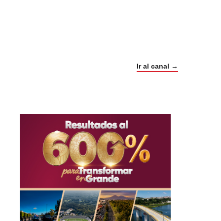
Trump e Infantino Un Mundial cubierto de
sospecha
Ir al canal →
hace 4 semanas
03
33:09