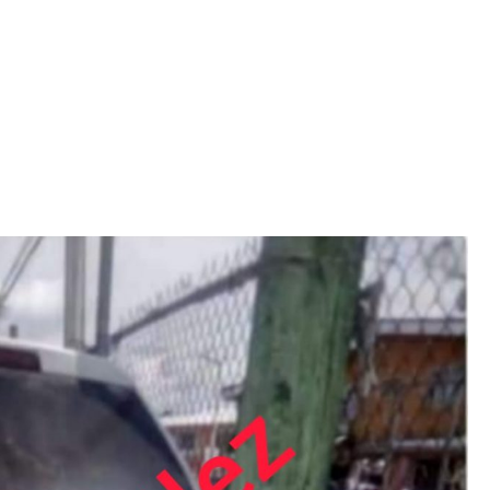
Iniciativa de infancia trans se votará en el actual
Congreso, señaló Gaby Chumacero
hace 2 semanas
02
41:16