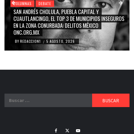
COLUMNAS
DEBATE
GRACE PALOMARES, NAY SALVATORI, SERGIO MAYER,
CARMEN SALINAS “LA CORCHOLATA”, CUAUHTÉMOC
BLANCO, SILVIA PINAL: LA TRIVIALIZACIÓN Y
RIDICULIZACIÓN DE LA REPRESENTACIÓN CIUDADANA
BY
REDACCION1
4 AGOSTO, 2026
/
Buscar:
Facebook
Twitter
Youtube