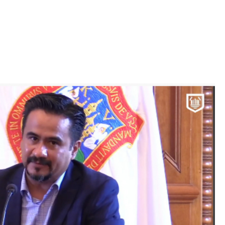
Iniciativa de infancia trans se votará en el
actual Congreso, señaló Gaby Chumacero
hace 2 semanas
02
41:16