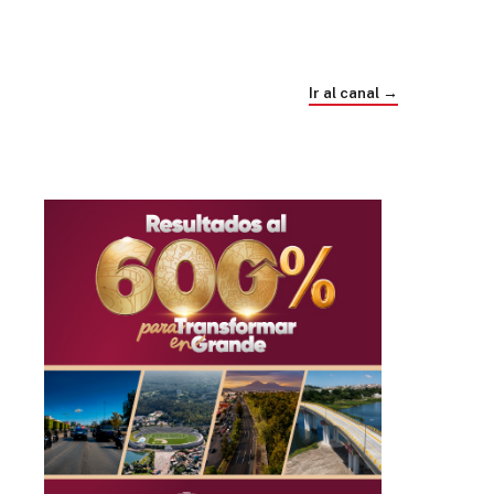
Trump e Infantino Un Mundial cubierto de
sospecha
Ir al canal →
hace 1 mes
03
33:09