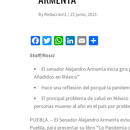
By
Redaccion1
/
21 junio, 2021
Facebook
Twitter
WhatsApp
LinkedIn
Email
Compart
Staff/Rossi
El senador Alejandro Armenta inicia gira
Añadidos en México”
Hace una reflexión del porqué la pandem
El principal problema de salud en México
personas mueren al año en el país por prob
PUEBLA. – El Senador Alejandro Armenta estuv
Puebla, para presentar su libro “La Pandemia 