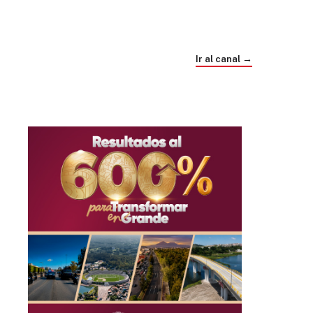
Trump e Infantino Un Mundial cubierto de
sospecha
Ir al canal →
hace 4 semanas
03
33:09