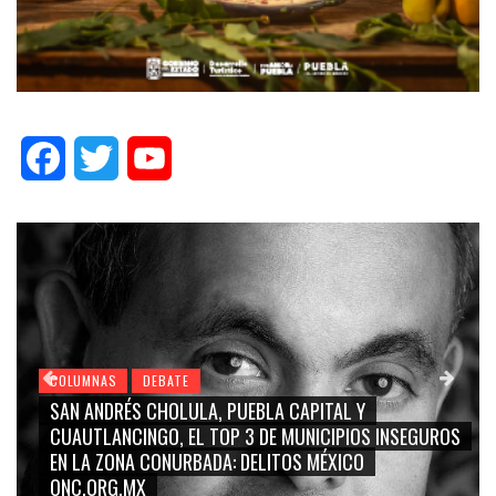
Facebook
Twitter
YouTube
COLUMNAS
DEBATE
GRACE PALOMARES, NAY SALVATORI, SERGIO MAYER,
S
CARMEN SALINAS “LA CORCHOLATA”, CUAUHTÉMOC
BLANCO, SILVIA PINAL: LA TRIVIALIZACIÓN Y
RIDICULIZACIÓN DE LA REPRESENTACIÓN CIUDADANA