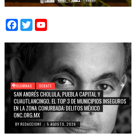
Facebook
Twitter
YouTube
COLUMNAS
DEBATE
ITAL Y
GRACE PALOMARES, NAY SALVATORI, SE
ICIPIOS INSEGUROS
CARMEN SALINAS “LA CORCHOLATA”, 
MÉXICO
BLANCO, SILVIA PINAL: LA TRIVIALIZACI
RIDICULIZACIÓN DE LA REPRESENTACIÓ
BY
REDACCION1
4 AGOSTO, 2026
/