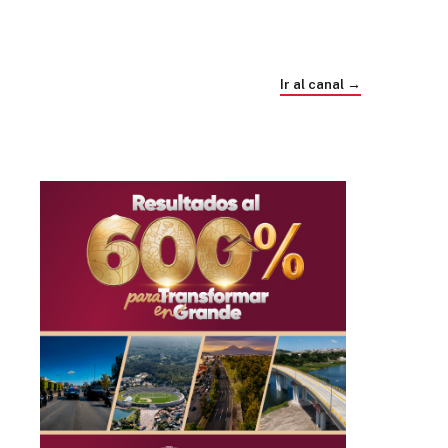
Trump e Infantino Un Mundial cubierto de
sospecha
Ir al canal →
hace 4 semanas
03
33:09