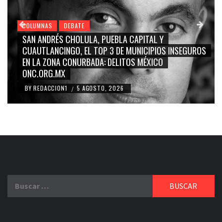
COLUMNAS
DEBATE
GRACE PALOMARES, NAY SALVATORI, SERGIO MAYER,
CARMEN SALINAS “LA CORCHOLATA”, CUAUHTÉMOC
BLANCO, SILVIA PINAL: LA TRIVIALIZACIÓN Y
RIDICULIZACIÓN DE LA REPRESENTACIÓN CIUDADANA
BY
REDACCION1
4 AGOSTO, 2026
/
Buscar: