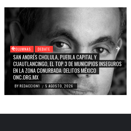
COLUMNAS
DEBATE
GRACE PALOMARES, NAY SALVATORI, SERGIO MAYER,
S
CARMEN SALINAS “LA CORCHOLATA”, CUAUHTÉMOC
BLANCO, SILVIA PINAL: LA TRIVIALIZACIÓN Y
RIDICULIZACIÓN DE LA REPRESENTACIÓN CIUDADANA
BY
REDACCION1
4 AGOSTO, 2026
/