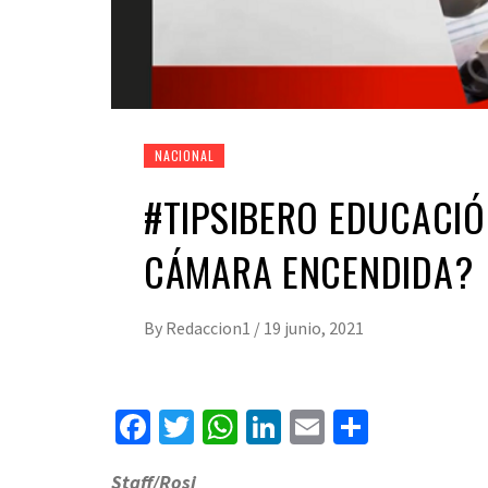
NACIONAL
#TIPSIBERO EDUCACIÓ
CÁMARA ENCENDIDA?
By
Redaccion1
/
19 junio, 2021
Facebook
Twitter
WhatsApp
LinkedIn
Email
Compart
Staff/Rosi