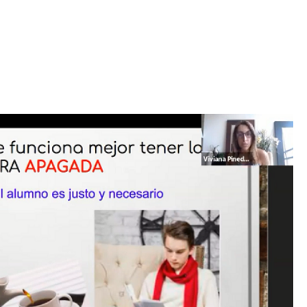
Iniciativa de infancia trans se votará en el
actual Congreso, señaló Gaby Chumacero
hace 2 semanas
02
41:16