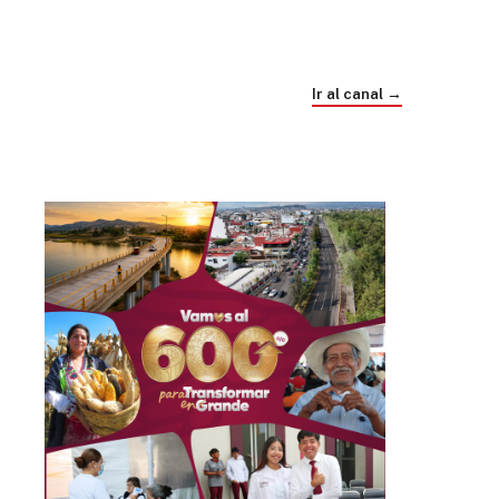
Trump e Infantino Un Mundial cubierto de
sospecha
Ir al canal →
hace 4 semanas
03
33:09