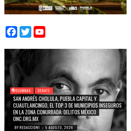
Facebook
Twitter
YouTube
COLUMNAS
DEBATE
GRACE PALOMARES, NAY SALVATORI, SERGIO MAYER,
S
CARMEN SALINAS “LA CORCHOLATA”, CUAUHTÉMOC
BLANCO, SILVIA PINAL: LA TRIVIALIZACIÓN Y
RIDICULIZACIÓN DE LA REPRESENTACIÓN CIUDADANA
BY
REDACCION1
4 AGOSTO, 2026
/