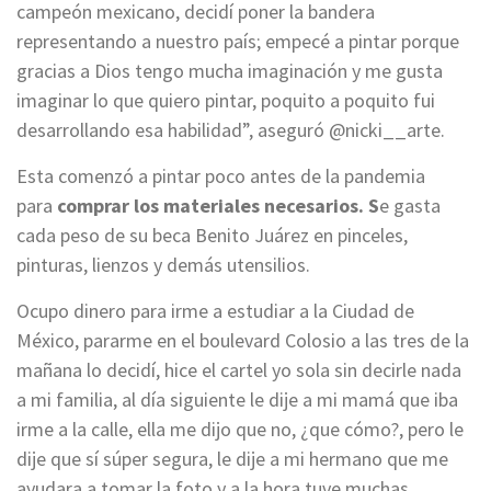
campeón mexicano, decidí poner la bandera
representando a nuestro país; empecé a pintar porque
gracias a Dios tengo mucha imaginación y me gusta
imaginar lo que quiero pintar, poquito a poquito fui
desarrollando esa habilidad”, aseguró @nicki__arte.
Esta comenzó a pintar poco antes de la pandemia
para
comprar los materiales necesarios. S
e gasta
cada peso de su beca Benito Juárez en pinceles,
pinturas, lienzos y demás utensilios.
Ocupo dinero para irme a estudiar a la Ciudad de
México, pararme en el boulevard Colosio a las tres de la
mañana lo decidí, hice el cartel yo sola sin decirle nada
a mi familia, al día siguiente le dije a mi mamá que iba
irme a la calle, ella me dijo que no, ¿que cómo?, pero le
dije que sí súper segura, le dije a mi hermano que me
ayudara a tomar la foto y a la hora tuve muchas