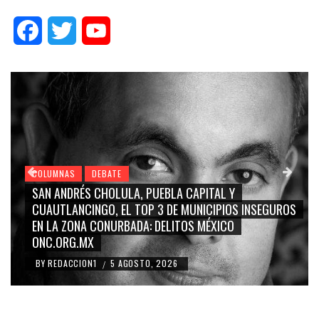
Facebook
Twitter
YouTube
COLUMNAS
DEBATE
GRACE PALOMARES, NAY SALVATORI, SERGIO MAYER,
CARMEN SALINAS “LA CORCHOLATA”, CUAUHTÉMOC
BLANCO, SILVIA PINAL: LA TRIVIALIZACIÓN Y
RIDICULIZACIÓN DE LA REPRESENTACIÓN CIUDADANA
BY
REDACCION1
4 AGOSTO, 2026
/