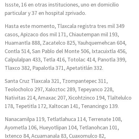
Issste, 16 en otras instituciones, uno en domicilio
particular y 37 en hospital zprivado.
Hasta este momento, Tlaxcala registra tres mil 349
casos, Apizaco dos mil 171, Chiautempan mil 193,
Huamantla 888, Zacatelco 825, Yauhquemehcan 604,
Contla 514, San Pablo del Monte 506, Ixtacuixtla 456,
Calpulalpan 433, Tetla 416, Totolac 414, Panotla 399,
Tlaxco 382, Papalotla 371, Apetatitlán 332.
Santa Cruz Tlaxcala 321, Tzompantepec 311,
Teolocholco 297, Xaloztoc 289, Tepeyanco 228,
Nativitas 214, Amaxac 207, Xicohtzinco 194, Tlaltelulco
178, Tepetitla 172, Xaltocan 141, Tenancingo 139.
Nanacamilpa 119, Tetlatlahuca 114, Terrenate 108,
Ayometla 106, Hueyotlipan 104, Tetlanohcan 101,
Ixtenco 84, Acuamanala 83, Cuaxomulco 82,