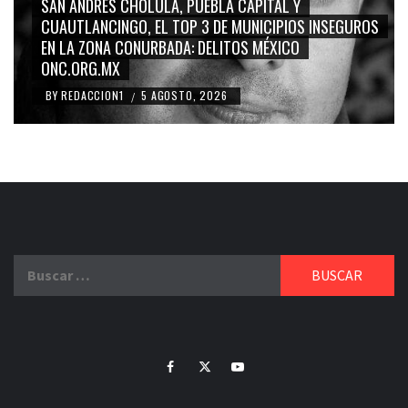
GRACE PALOMARES, NAY SALVATORI, SERGIO MAYER,
CARMEN SALINAS “LA CORCHOLATA”, CUAUHTÉMOC
BLANCO, SILVIA PINAL: LA TRIVIALIZACIÓN Y
RIDICULIZACIÓN DE LA REPRESENTACIÓN CIUDADANA
BY
REDACCION1
4 AGOSTO, 2026
/
Buscar:
Facebook
Twitter
Youtube