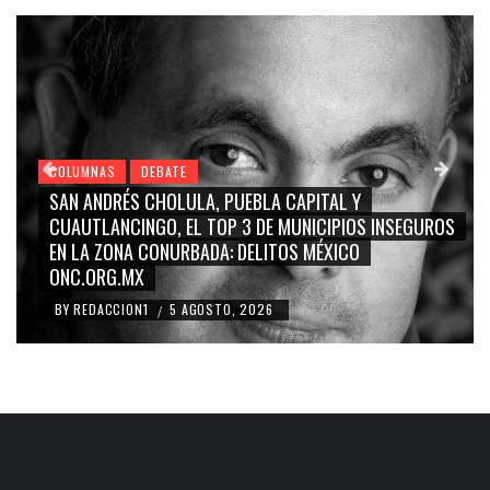
COLUMNAS
DEBATE
GRACE PALOMARES, NAY SALVATORI, SERGIO MAYER,
EGUROS
CARMEN SALINAS “LA CORCHOLATA”, CUAUHTÉMOC
BLANCO, SILVIA PINAL: LA TRIVIALIZACIÓN Y
RIDICULIZACIÓN DE LA REPRESENTACIÓN CIUDADANA
BY
REDACCION1
4 AGOSTO, 2026
/