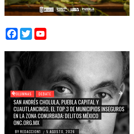
Facebook
Twitter
YouTube
COLUMNAS
DEBATE
GRACE PALOMARES, NAY SALVATORI, SERGIO MAYER,
CARMEN SALINAS “LA CORCHOLATA”, CUAUHTÉMOC
BLANCO, SILVIA PINAL: LA TRIVIALIZACIÓN Y
RIDICULIZACIÓN DE LA REPRESENTACIÓN CIUDADANA
BY
REDACCION1
4 AGOSTO, 2026
/