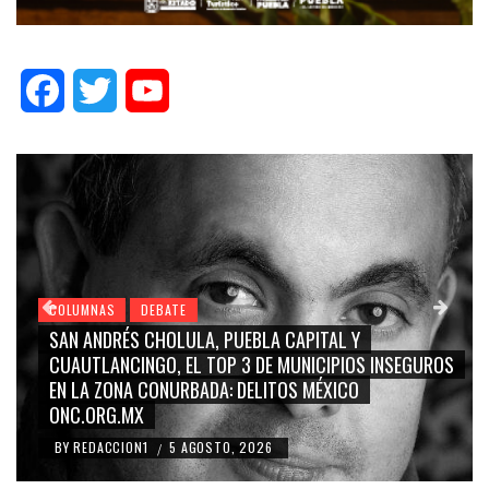
Facebook
Twitter
YouTube
COLUMNAS
DEBATE
GRACE PALOMARES, NAY SALVATORI, SERGIO MAYER,
ROS
CARMEN SALINAS “LA CORCHOLATA”, CUAUHTÉMOC
BLANCO, SILVIA PINAL: LA TRIVIALIZACIÓN Y
RIDICULIZACIÓN DE LA REPRESENTACIÓN CIUDADANA
BY
REDACCION1
4 AGOSTO, 2026
/