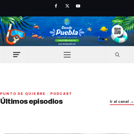
Skip
Facebook
Twitter
Youtube
to
content
Primary
Menu
PAN y MC se beneficiarían con una alianza, señaló Gerardo
PUNTO DE QUIEBRE · PODCAST
Iniciativa de infancia trans se votará en el actual
Leal
Últimos episodios
Ir al canal →
Congreso, señaló Gaby Chumacero
hace 1 semana
Trump e Infantino Un Mundial cubierto de sospecha
hace 2 semanas
hace 4 semanas
01
02
28:28
03
41:16
33:09