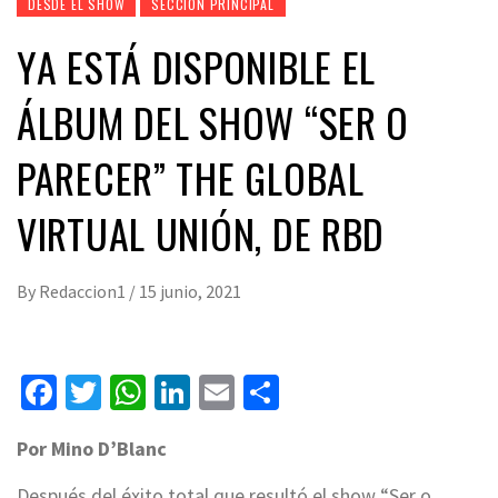
DESDE EL SHOW
SECCIÓN PRINCIPAL
YA ESTÁ DISPONIBLE EL
ÁLBUM DEL SHOW “SER O
PARECER” THE GLOBAL
VIRTUAL UNIÓN, DE RBD
By
Redaccion1
/
15 junio, 2021
Facebook
Twitter
WhatsApp
LinkedIn
Email
Compartir
Por Mino D’Blanc
Después del éxito total que resultó el show “Ser o