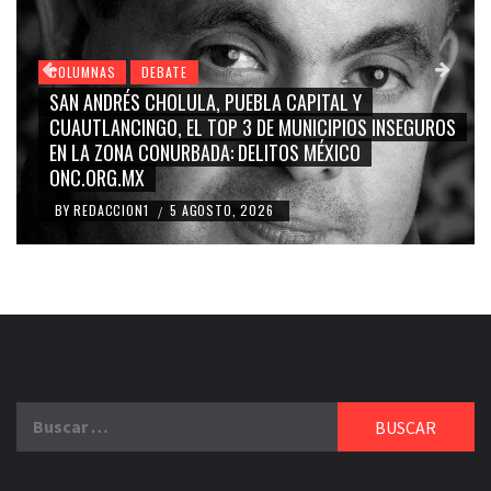
COLUMNAS
DEBATE
GRACE PALOMARES, NAY SALVATORI, SERGIO MAYER,
CARMEN SALINAS “LA CORCHOLATA”, CUAUHTÉMOC
BLANCO, SILVIA PINAL: LA TRIVIALIZACIÓN Y
RIDICULIZACIÓN DE LA REPRESENTACIÓN CIUDADANA
BY
REDACCION1
4 AGOSTO, 2026
/
Buscar: