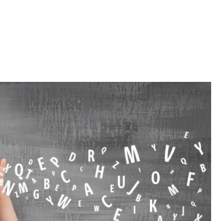
Iniciativa de infancia trans se votará en el
actual Congreso, señaló Gaby Chumacero
hace 2 semanas
02
41:16