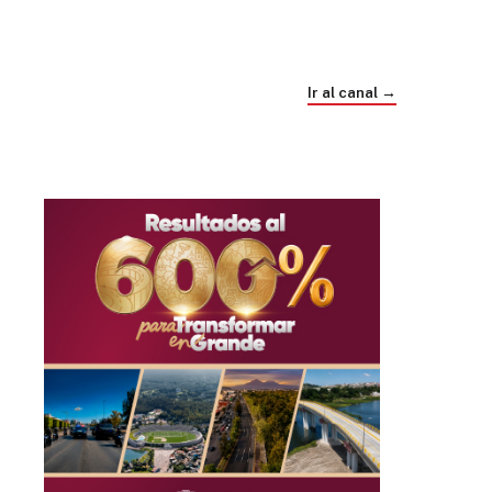
Trump e Infantino Un Mundial cubierto de
sospecha
Ir al canal →
hace 4 semanas
03
33:09