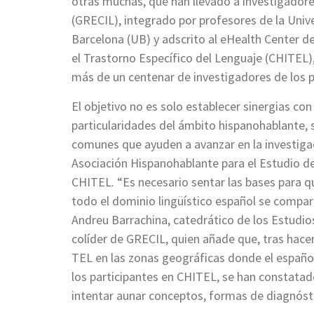
otras muchas, que han llevado a investigadore
(GRECIL), integrado por profesores de la Univ
Barcelona (UB) y adscrito al eHealth Center d
el Trastorno Específico del Lenguaje (CHITEL)
más de un centenar de investigadores de los p
El objetivo no es solo establecer sinergias con
particularidades del ámbito hispanohablante, 
comunes que ayuden a avanzar en la investigac
Asociación Hispanohablante para el Estudio de
CHITEL. “Es necesario sentar las bases para 
todo el dominio lingüístico español se compar
Andreu Barrachina, catedrático de los Estudios
colíder de GRECIL, quien añade que, tras hacer 
TEL en las zonas geográficas donde el español
los participantes en CHITEL, se han constatad
intentar aunar conceptos, formas de diagnóst