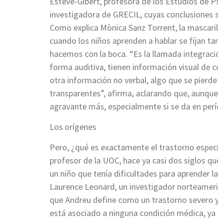
Esteve-Gibert, profesora de los Estudios de P
investigadora de GRECIL, cuyas conclusiones se
Como explica Mònica Sanz Torrent, la mascarill
cuando los niños aprenden a hablar se fijan t
hacemos con la boca. “Es la llamada integraci
forma auditiva, tienen información visual de 
otra información no verbal, algo que se pierde 
transparentes”, afirma, aclarando que, aunque
agravante más, especialmente si se da en perí
Los orígenes
Pero, ¿qué es exactamente el trastorno específ
profesor de la UOC, hace ya casi dos siglos q
un niño que tenía dificultades para aprender 
Laurence Leonard, un investigador norteameri
que Andreu define como un trastorno severo y 
está asociado a ninguna condición médica, ya 