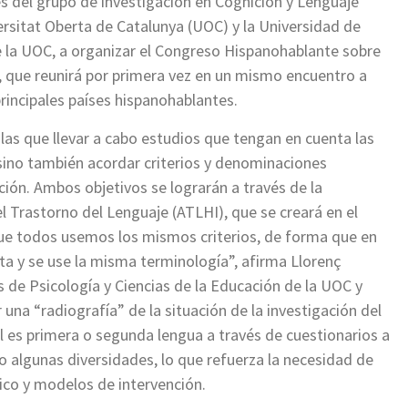
s del grupo de investigación en Cognición y Lenguaje
ersitat Oberta de Catalunya (UOC) y la Universidad de
e la UOC, a organizar el Congreso Hispanohablante sobre
, que reunirá por primera vez en un mismo encuentro a
rincipales países hispanohablantes.
 las que llevar a cabo estudios que tengan en cuenta las
sino también acordar criterios y denominaciones
ión. Ambos objetivos se lograrán a través de la
l Trastorno del Lenguaje (ATLHI), que se creará en el
que todos usemos los mismos criterios, de forma que en
ta y se use la misma terminología”, afirma Llorenç
 de Psicología y Ciencias de la Educación de la UOC y
una “radiografía” de la situación de la investigación del
 es primera o segunda lengua a través de cuestionarios a
o algunas diversidades, lo que refuerza la necesidad de
ico y modelos de intervención.