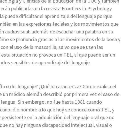
sicología y Ciencias de la Educación de la UOC y también
rán publicadas en la revista Frontiers in Psychology.
a puede dificultar el aprendizaje del lenguaje porque
ambién en las expresiones faciales y los movimientos que
ón audiovisual: además de escuchar una palabra en su
cómo se pronuncia gracias a los movimientos de la boca y
con el uso de la mascarilla, salvo que se usen las
 esta situación no provoca un TEL, sí que puede ser un
odos sensibles de aprendizaje del lenguaje.
ico del lenguaje? ¿Qué lo caracteriza? Como explica el
ue un médico alemán describió por primera vez el caso de
la lengua. Sin embargo, no fue hasta 1981 cuando
cano, dio nombre a lo que hoy se conoce como TEL, y
persistente en la adquisición del lenguaje oral que no
que no hay ninguna discapacidad intelectual, visual o