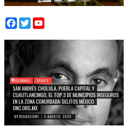
Facebook
Twitter
YouTube
COLUMNAS
DEBATE
GRACE PALOMARES, NAY SALVATORI, SERGIO MAYER,
OS
CARMEN SALINAS “LA CORCHOLATA”, CUAUHTÉMOC
BLANCO, SILVIA PINAL: LA TRIVIALIZACIÓN Y
RIDICULIZACIÓN DE LA REPRESENTACIÓN CIUDADANA
BY
REDACCION1
4 AGOSTO, 2026
/