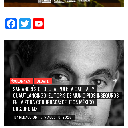
Facebook
Twitter
YouTube
COLUMNAS
DEBATE
GRACE PALOMARES, NAY SALVATORI, SERGIO MAYER,
ROS
CARMEN SALINAS “LA CORCHOLATA”, CUAUHTÉMOC
BLANCO, SILVIA PINAL: LA TRIVIALIZACIÓN Y
RIDICULIZACIÓN DE LA REPRESENTACIÓN CIUDADANA
BY
REDACCION1
4 AGOSTO, 2026
/