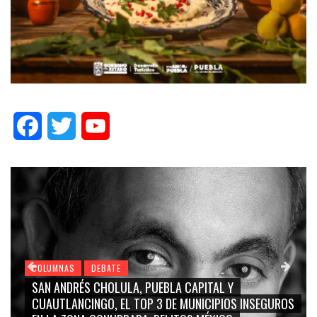
Facebook
Twitter
YouTube
COLUMNAS
DEBATE
COL
SAN ANDRÉS CHOLULA, PUEBLA CAPITAL Y
GRA
CUAUTLANCINGO, EL TOP 3 DE MUNICIPIOS INSEGUROS
CA