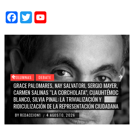
Facebook
Twitter
YouTube
COLUMNAS
DEBATE
EX ALCALDE PRIÍSTA-MARINISTA PUEDE COSTARLE ¡17
MILLONES DE PESOS AL AYUNTAMIENTO DE SAN PEDRO
CHOLULA!
BY
REDACCION1
3 AGOSTO, 2026
/