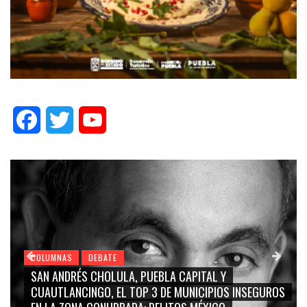
Facebook
Twitter
YouTube
COLUMNAS
DEBATE
GRACE PALOMARES, NAY SALVATORI, SERGIO MAYER,
CARMEN SALINAS “LA CORCHOLATA”, CUAUHTÉMOC