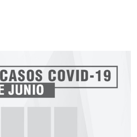
Iniciativa de infancia trans se votará en el
actual Congreso, señaló Gaby Chumacero
hace 2 semanas
02
41:16