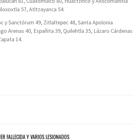
opalucan 81, Cuaxomulco 80, Huactzinco y Axocomanitla
iloxoxtla 57, Atltzayanca 54.
c y Sanctórum 49, Zitlaltepec 48, Santa Apolonia
 Arenas 40, Españita 39, Quilehtla 35, Lázaro Cárdenas
Zapata 14.
ER FALLECIDA Y VARIOS LESIONADOS