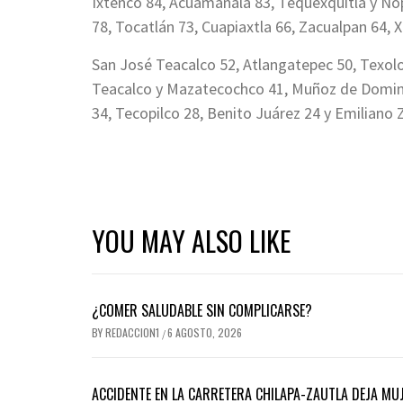
Ixtenco 84, Acuamanala 83, Tequexquitla y N
78, Tocatlán 73, Cuapiaxtla 66, Zacualpan 64, X
San José Teacalco 52, Atlangatepec 50, Texolo
Teacalco y Mazatecochco 41, Muñoz de Domingo
34, Tecopilco 28, Benito Juárez 24 y Emiliano 
YOU MAY ALSO LIKE
¿COMER SALUDABLE SIN COMPLICARSE?
BY
REDACCION1
6 AGOSTO, 2026
/
ACCIDENTE EN LA CARRETERA CHILAPA-ZAUTLA DEJA MUJ