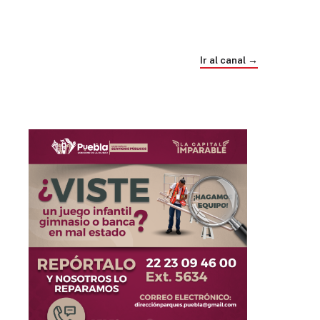
Trump e Infantino Un Mundial cubierto de
sospecha
Ir al canal →
hace 4 semanas
03
33:09