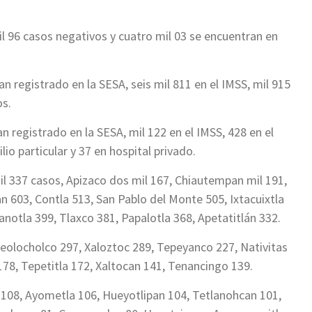
l 96 casos negativos y cuatro mil 03 se encuentran en
an registrado en la SESA, seis mil 811 en el IMSS, mil 915
os.
an registrado en la SESA, mil 122 en el IMSS, 428 en el
lio particular y 37 en hospital privado.
l 337 casos, Apizaco dos mil 167, Chiautempan mil 191,
603, Contla 513, San Pablo del Monte 505, Ixtacuixtla
anotla 399, Tlaxco 381, Papalotla 368, Apetatitlán 332.
eolocholco 297, Xaloztoc 289, Tepeyanco 227, Nativitas
178, Tepetitla 172, Xaltocan 141, Tenancingo 139.
 108, Ayometla 106, Hueyotlipan 104, Tetlanohcan 101,